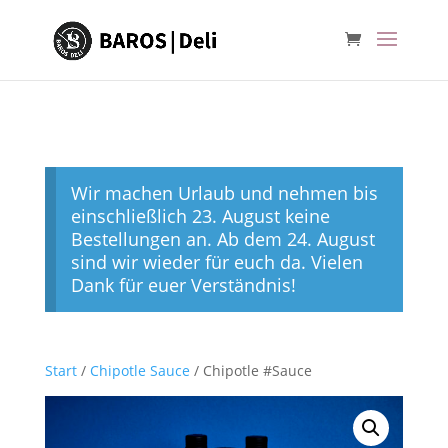
Wir machen Urlaub und nehmen bis
einschließlich 23. August keine
Bestellungen an. Ab dem 24. August
sind wir wieder für euch da. Vielen
Dank für euer Verständnis!
Start
/
Chipotle Sauce
/ Chipotle #Sauce