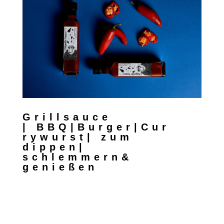
Grillsauce
| BBQ|Burger|Cur
rywurst| zum
dippen|
schlemmern&
genießen