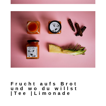
Frucht aufs Brot
und wo du willst
|Tee |Limonade