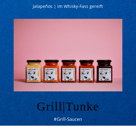
Jalapeños
|
im Whisky-Fass gereift
Grill|Tunke
#Grill-Saucen