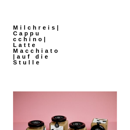
Milchreis|
Cappu
cchino|
Latte
Macchiato
|auf die
Stulle