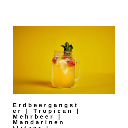
Erdbeergangst
er | Tropican |
Mehrbeer |
Mandarinen
flitzer |