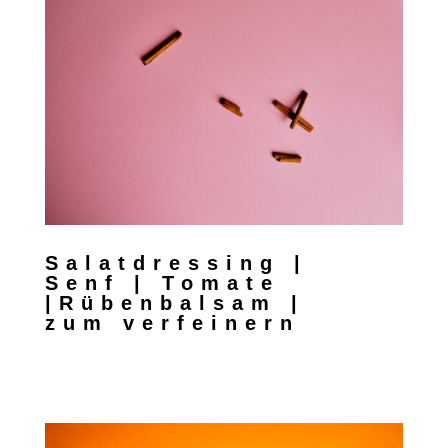
Salatdressing |
Senf | Tomate
|Rübenbalsam |
zum verfeinern