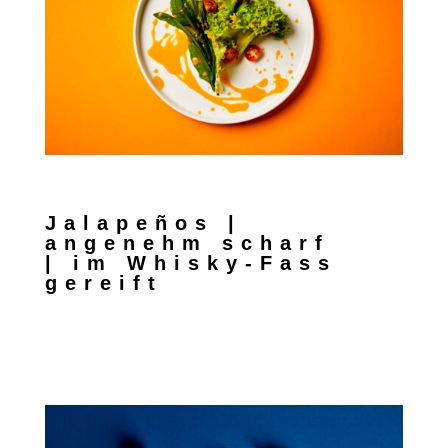
Jalapeños |
angenehm scharf
| im Whisky-Fass
gereift