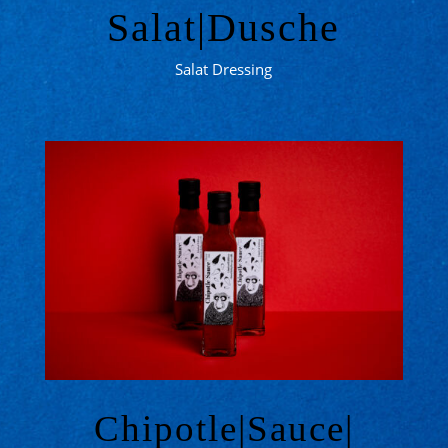
Salat|Dusche
Salat Dressing
Chipotle|Sauce|